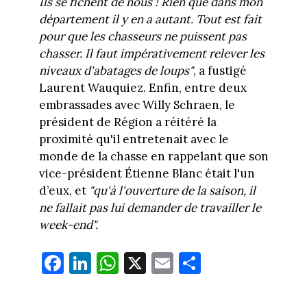
Ils se fichent de nous ! Rien que dans mon
département il y en a autant. Tout est fait
pour que les chasseurs ne puissent pas
chasser. Il faut impérativement relever les
niveaux d'abatages de loups"
, a fustigé
Laurent Wauquiez. Enfin, entre deux
embrassades avec Willy Schraen, le
président de Région a réitéré la
proximité qu'il entretenait avec le
monde de la chasse en rappelant que son
vice-président Étienne Blanc était l'un
d’eux, et
"qu'à l'ouverture de la saison, il
ne fallait pas lui demander de travailler le
week-end".
Fa
Li
W
X
E
Pa
ce
nk
ha
m
rt
bo
ed
ts
ail
ag