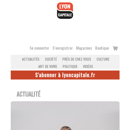
Accéder
au
contenu
Voir
Se connecter
S’enregistrer
Magazines
Boutique
le
ACTUALITÉS
SOCIÉTÉ
PRÈS DE CHEZ VOUS
CULTURE
panier
ART DE VIVRE
POLITIQUE
VIDÉOS
S'abonner à lyoncapitale.fr
ACTUALITÉ