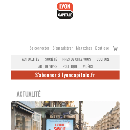
Accéder
au
contenu
Voir
Se connecter
S’enregistrer
Magazines
Boutique
le
ACTUALITÉS
SOCIÉTÉ
PRÈS DE CHEZ VOUS
CULTURE
panier
ART DE VIVRE
POLITIQUE
VIDÉOS
S'abonner à lyoncapitale.fr
ACTUALITÉ