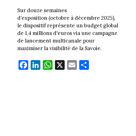
Sur douze semaines
d’exposition (octobre à décembre 2025),
le dispositif représente un budget global
de 1,4 millions d'euros via une campagne
de lancement multicanale pour
maximiser la visibilité de la Savoie.
Fa
Li
W
X
E
Pa
ce
nk
ha
m
rt
bo
ed
ts
ail
ag
ok
In
Ap
er
p