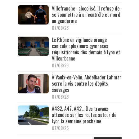
Villefranche : alcoolisé, il refuse de
se soumettre à un contrôle et mord
un gendarme
07/08/26
Le Rhône en vigilance orange
canicule : plusieurs gymnases
réquisitionnés dès demain à Lyon et
Villeurbanne
07/08/26
À Vaulx-en-Velin, Abdelkader Lahmar
serre la vis contre les dépôts
sauvages
07/08/26
A432, A47, A42… Des travaux
attendus sur les routes autour de
Lyon la semaine prochaine
07/08/26