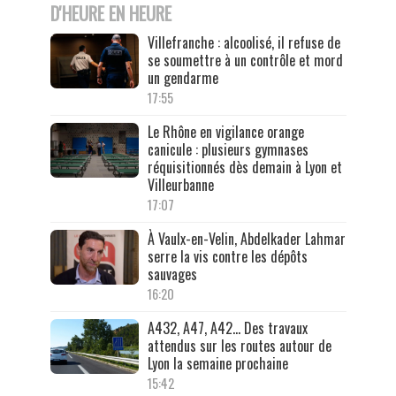
D'HEURE EN HEURE
Villefranche : alcoolisé, il refuse de
se soumettre à un contrôle et mord
un gendarme
17:55
Le Rhône en vigilance orange
canicule : plusieurs gymnases
réquisitionnés dès demain à Lyon et
Villeurbanne
17:07
À Vaulx-en-Velin, Abdelkader Lahmar
serre la vis contre les dépôts
sauvages
16:20
A432, A47, A42… Des travaux
attendus sur les routes autour de
Lyon la semaine prochaine
15:42