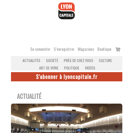
Accéder
au
contenu
Voir
Se connecter
S’enregistrer
Magazines
Boutique
le
ACTUALITÉS
SOCIÉTÉ
PRÈS DE CHEZ VOUS
CULTURE
panier
ART DE VIVRE
POLITIQUE
VIDÉOS
S'abonner à lyoncapitale.fr
ACTUALITÉ