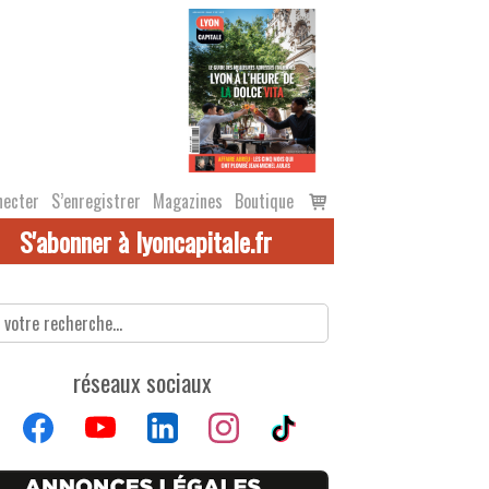
Voir
necter
S’enregistrer
Magazines
Boutique
le
S'abonner à lyoncapitale.fr
panier
réseaux sociaux