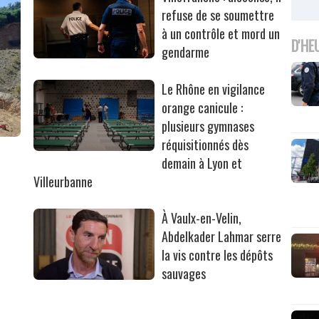
refuse de se soumettre
à un contrôle et mord un
D'HE
gendarme
Le Rhône en vigilance
orange canicule :
plusieurs gymnases
réquisitionnés dès
r
demain à Lyon et
Villeurbanne
À Vaulx-en-Velin,
Abdelkader Lahmar serre
la vis contre les dépôts
sauvages