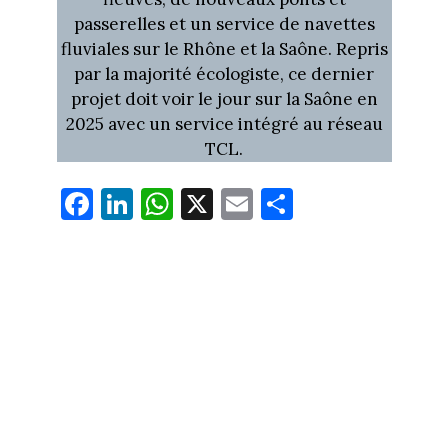
passerelles et un service de navettes
fluviales sur le Rhône et la Saône. Repris
par la majorité écologiste, ce dernier
projet doit voir le jour sur la Saône en
2025 avec un service intégré au réseau
TCL.
Fa
Li
W
X
E
Pa
ce
nk
ha
m
rt
bo
ed
ts
ail
ag
ok
In
Ap
er
p