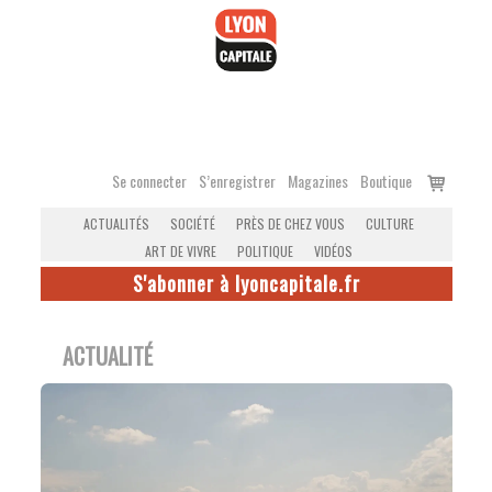
Accéder
au
contenu
Voir
Se connecter
S’enregistrer
Magazines
Boutique
le
ACTUALITÉS
SOCIÉTÉ
PRÈS DE CHEZ VOUS
CULTURE
panier
ART DE VIVRE
POLITIQUE
VIDÉOS
S'abonner à lyoncapitale.fr
ACTUALITÉ