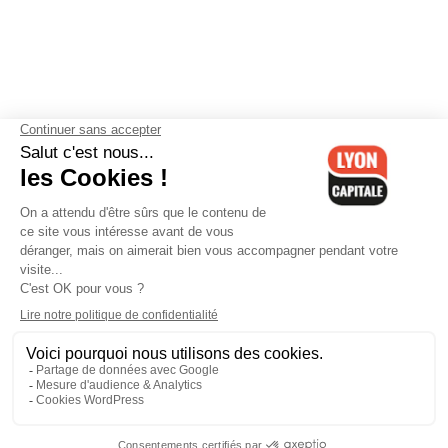
Contactez-nous
-
Mentions légales
-
CGV
-
Politique de
confidentialité
-
Gestion des cookies
-
Lyon Capitale TV
-
Archives
Lyon Capitale
Lyon Capitale - 51 avenue Maréchal Foch - CS 40091 - 69456 Lyon