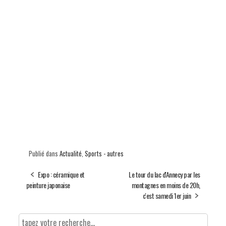
Publié dans
Actualité
,
Sports - autres
Expo : céramique et
Le tour du lac d'Annecy par les
peinture japonaise
montagnes en moins de 20h,
c'est samedi 1er juin