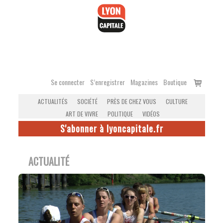
Accéder
au
contenu
Voir
Se connecter
S’enregistrer
Magazines
Boutique
le
ACTUALITÉS
SOCIÉTÉ
PRÈS DE CHEZ VOUS
CULTURE
panier
ART DE VIVRE
POLITIQUE
VIDÉOS
S'abonner à lyoncapitale.fr
ACTUALITÉ