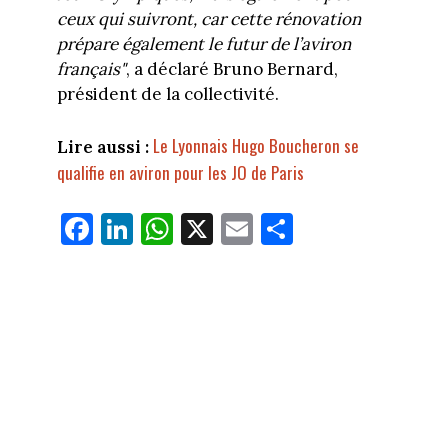
ceux qui suivront, car cette rénovation
prépare également le futur de l’aviron
français"
, a déclaré Bruno Bernard,
président de la collectivité.
Le Lyonnais Hugo Boucheron se
Lire aussi :
qualifie en aviron pour les JO de Paris
Fa
Li
W
X
E
Pa
ce
nk
ha
m
rt
bo
ed
ts
ail
ag
ok
In
Ap
er
p