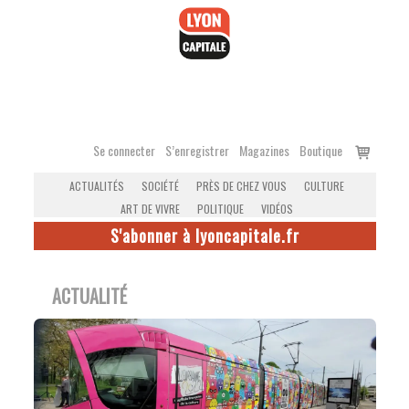
Accéder
au
contenu
Voir
Se connecter
S’enregistrer
Magazines
Boutique
le
ACTUALITÉS
SOCIÉTÉ
PRÈS DE CHEZ VOUS
CULTURE
panier
ART DE VIVRE
POLITIQUE
VIDÉOS
S'abonner à lyoncapitale.fr
ACTUALITÉ