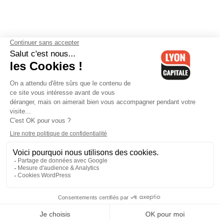
Contactez-nous
-
Mentions légales
-
CGV
-
Politique de
confidentialité
-
Gestion des cookies
-
Lyon Capitale TV
-
Archives
Lyon Capitale
Lyon Capitale - 51 avenue Maréchal Foch - CS 40091 - 69456 Lyon
Cedex 06