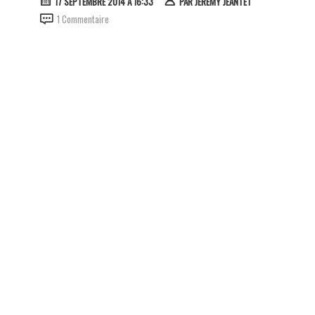
17 SEPTEMBRE 2014 À 16:33
PAR
JÉRÉMY JEANTET
1 Commentaire