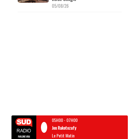
05/08/26
05H00
-
07H00
Jon Rakotozafy
Le Petit Matin