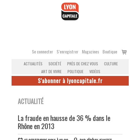
Accéder
au
contenu
Voir
Se connecter
S’enregistrer
Magazines
Boutique
le
ACTUALITÉS
SOCIÉTÉ
PRÈS DE CHEZ VOUS
CULTURE
panier
ART DE VIVRE
POLITIQUE
VIDÉOS
S'abonner à lyoncapitale.fr
ACTUALITÉ
La fraude en hausse de 36 % dans le
Rhône en 2013