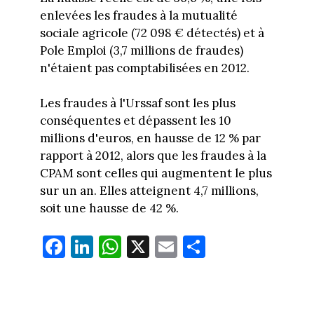
enlevées les fraudes à la mutualité
sociale agricole (72 098 € détectés) et à
Pole Emploi (3,7 millions de fraudes)
n'étaient pas comptabilisées en 2012.
Les fraudes à l'Urssaf sont les plus
conséquentes et dépassent les 10
millions d'euros, en hausse de 12 % par
rapport à 2012, alors que les fraudes à la
CPAM sont celles qui augmentent le plus
sur un an. Elles atteignent 4,7 millions,
soit une hausse de 42 %.
Fa
Li
W
X
E
Pa
ce
nk
ha
m
rt
bo
ed
ts
ail
ag
ok
In
Ap
er