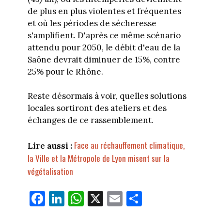
de plus en plus violentes et fréquentes
et où les périodes de sécheresse
s'amplifient. D'après ce même scénario
attendu pour 2050, le débit d'eau de la
Saône devrait diminuer de 15%, contre
25% pour le Rhône.
Reste désormais à voir, quelles solutions
locales sortiront des ateliers et des
échanges de ce rassemblement.
Face au réchauffement climatique,
Lire aussi :
la Ville et la Métropole de Lyon misent sur la
végétalisation
Fa
Li
W
X
E
Pa
ce
nk
ha
m
rt