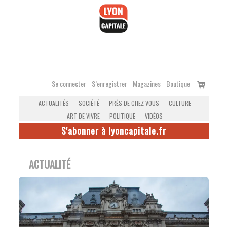
Accéder
au
contenu
Voir
Se connecter
S’enregistrer
Magazines
Boutique
le
ACTUALITÉS
SOCIÉTÉ
PRÈS DE CHEZ VOUS
CULTURE
panier
ART DE VIVRE
POLITIQUE
VIDÉOS
S'abonner à lyoncapitale.fr
ACTUALITÉ