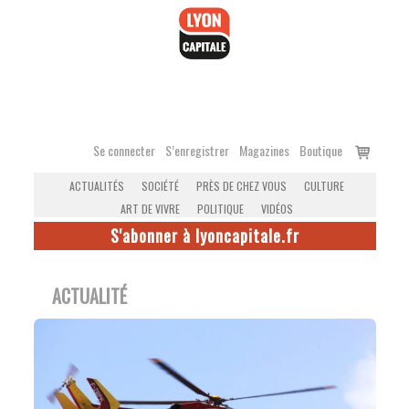
Accéder
au
contenu
Voir
Se connecter
S’enregistrer
Magazines
Boutique
le
ACTUALITÉS
SOCIÉTÉ
PRÈS DE CHEZ VOUS
CULTURE
panier
ART DE VIVRE
POLITIQUE
VIDÉOS
S'abonner à lyoncapitale.fr
ACTUALITÉ