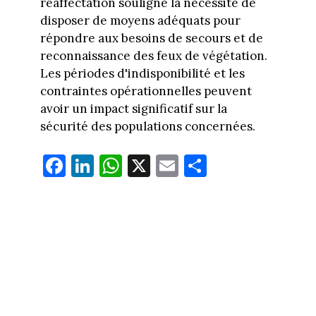
réaffectation souligne la nécessité de
disposer de moyens adéquats pour
répondre aux besoins de secours et de
reconnaissance des feux de végétation.
Les périodes d'indisponibilité et les
contraintes opérationnelles peuvent
avoir un impact significatif sur la
sécurité des populations concernées.
Fa
Li
W
X
E
Pa
ce
nk
ha
m
rt
bo
ed
ts
ail
ag
ok
In
Ap
er
p