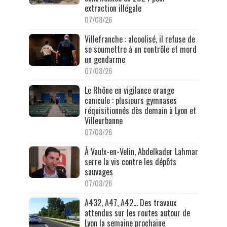
extraction illégale
07/08/26
Villefranche : alcoolisé, il refuse de
se soumettre à un contrôle et mord
un gendarme
07/08/26
Le Rhône en vigilance orange
canicule : plusieurs gymnases
réquisitionnés dès demain à Lyon et
Villeurbanne
07/08/26
À Vaulx-en-Velin, Abdelkader Lahmar
serre la vis contre les dépôts
sauvages
07/08/26
A432, A47, A42… Des travaux
attendus sur les routes autour de
Lyon la semaine prochaine