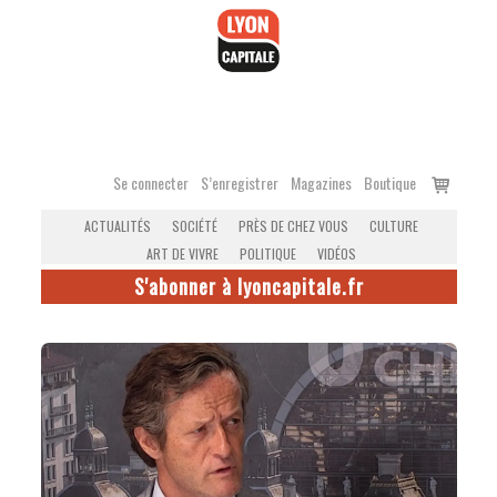
Accéder
au
contenu
Voir
Se connecter
S’enregistrer
Magazines
Boutique
le
ACTUALITÉS
SOCIÉTÉ
PRÈS DE CHEZ VOUS
CULTURE
panier
ART DE VIVRE
POLITIQUE
VIDÉOS
S'abonner à lyoncapitale.fr