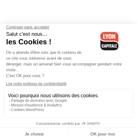
Contactez-nous
-
Mentions légales
-
CGV
-
Politique de
confidentialité
-
Gestion des cookies
-
Lyon Capitale TV
-
Archives
Lyon Capitale
Lyon Capitale - 51 avenue Maréchal Foch - CS 40091 - 69456 Lyon
Cedex 06