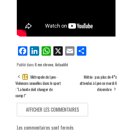
Fa
Li
W
X
E
Pa
ce
nk
ha
m
rt
Publié dans
6 mn chrono
,
Actualité
bo
ed
ts
ail
ag
ok
In
Ap
er
Métropole de Lyon -
Météo : pas plus de 4°c
Violences sexuelles dans le sport
attendus à Lyon ce mardi 6
p
: "La honte doit changer de
décembre
camp !"
AFFICHER LES COMMENTAIRES
Les commentaires sont fermés