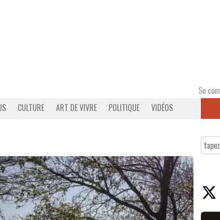
Se con
US
CULTURE
ART DE VIVRE
POLITIQUE
VIDÉOS