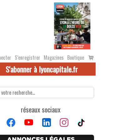
Voir
necter
S’enregistrer
Magazines
Boutique
le
S'abonner à lyoncapitale.fr
panier
réseaux sociaux