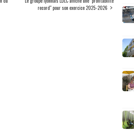
on du
Le groupe lyonnais LDLC affiche une "profitabilité
record" pour son exercice 2025-2026