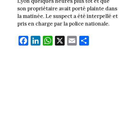
Lyon quelques heures plus tôt et que
son propriétaire avait porté plainte dans
la matinée. Le suspect a été interpellé et
pris en charge par la police nationale.
Fa
Li
W
X
E
Pa
ce
nk
ha
m
rt
bo
ed
ts
ail
ag
ok
In
Ap
er
p