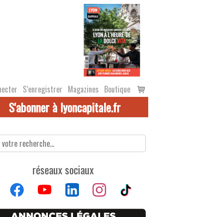
Voir
necter
S’enregistrer
Magazines
Boutique
le
S'abonner à lyoncapitale.fr
panier
réseaux sociaux