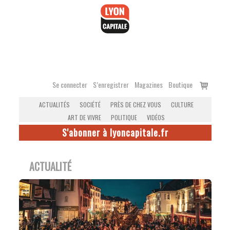
Accéder
au
contenu
Voir
Se connecter
S’enregistrer
Magazines
Boutique
le
ACTUALITÉS
SOCIÉTÉ
PRÈS DE CHEZ VOUS
CULTURE
panier
ART DE VIVRE
POLITIQUE
VIDÉOS
S'abonner à lyoncapitale.fr
ACTUALITÉ