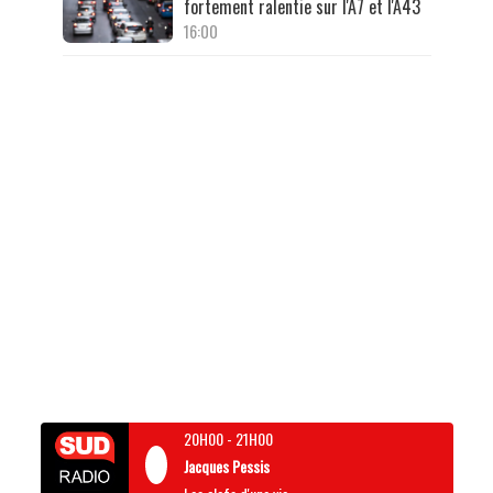
fortement ralentie sur l'A7 et l'A43
16:00
20H00
-
21H00
Jacques Pessis