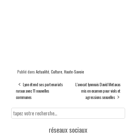
Publié dans
Actualité
,
Culture
,
Haute-Savoie
Lyon étend ses partenariats
L'avocat lyonnais David Metaxas
ruraux avec 11 nouvelles
mis en examen pour viols et
communes
agressions sexuelles
réseaux sociaux