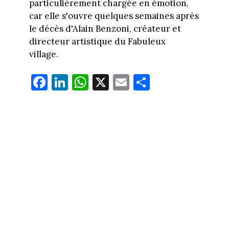
particulièrement chargée en émotion,
car elle s'ouvre quelques semaines après
le décès d'Alain Benzoni, créateur et
directeur artistique du Fabuleux
village.
Fa
Li
W
X
E
Pa
ce
nk
ha
m
rt
bo
ed
ts
ail
ag
ok
In
Ap
er
p