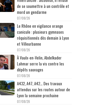
Villefranche : alcoolisé, il refuse
de se soumettre à un contrôle et
mord un gendarme
07/08/26
Le Rhône en vigilance orange
canicule : plusieurs gymnases
réquisitionnés dès demain à Lyon
et Villeurbanne
07/08/26
À Vaulx-en-Velin, Abdelkader
Lahmar serre la vis contre les
dépôts sauvages
07/08/26
A432, A47, A42… Des travaux
attendus sur les routes autour de
Lyon la semaine prochaine
07/08/26