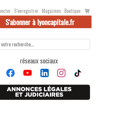
Voir
necter
S’enregistrer
Magazines
Boutique
le
S'abonner à lyoncapitale.fr
panier
réseaux sociaux