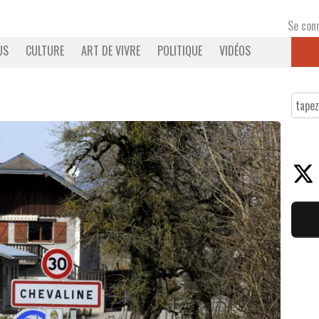
Se con
US
CULTURE
ART DE VIVRE
POLITIQUE
VIDÉOS