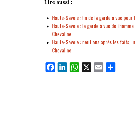
Lire aussi :
Haute-Savoie : fin de la garde à vue pour 
Haute-Savoie : la garde à vue de l'homme i
Chevaline
Haute-Savoie : neuf ans après les faits, un
Chevaline
Fa
Li
W
X
E
Pa
ce
nk
ha
m
rt
bo
ed
ts
ail
ag
ok
In
Ap
er
p