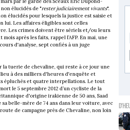
er mars par le garde des Sceaux Eric Dupond-
 non élucidés de "
rester judiciairement vivants
".
n élucidés pour lesquels la justice est saisie et
 lui. Les affaires éligibles sont celles
re. Les crimes doivent être sériels et/ou leurs
 mois après les faits, rappel l’AFP. En mai, une
cours d'analyse, sept confiés à un juge
la tuerie de chevaline, qui reste à ce jour une
lieu à des milliers d'heures d'enquête et
 épluchés et quatre interpellations. Le tout
 mort le 5 septembre 2012 d’un cycliste de la
Britannique d'origine irakienne de 50 ans, Saad
de sa belle-mère de 74 ans dans leur voiture, avec
D'HE
ne route de campagne près de Chevaline, non loin