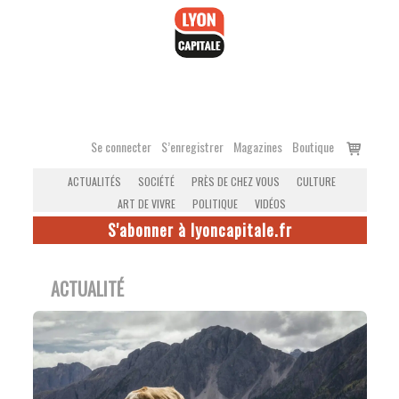
Accéder
au
contenu
Voir
Se connecter
S’enregistrer
Magazines
Boutique
le
ACTUALITÉS
SOCIÉTÉ
PRÈS DE CHEZ VOUS
CULTURE
panier
ART DE VIVRE
POLITIQUE
VIDÉOS
S'abonner à lyoncapitale.fr
ACTUALITÉ