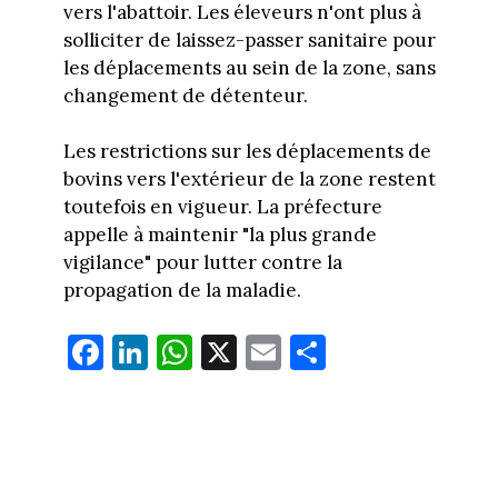
vers l'abattoir. Les éleveurs n'ont plus à
solliciter de laissez-passer sanitaire pour
les déplacements au sein de la zone, sans
changement de détenteur.
Les restrictions sur les déplacements de
bovins vers l'extérieur de la zone restent
toutefois en vigueur. La préfecture
appelle à maintenir "la plus grande
vigilance" pour lutter contre la
propagation de la maladie.
Fa
Li
W
X
E
Pa
ce
nk
ha
m
rt
bo
ed
ts
ail
ag
ok
In
Ap
er
p