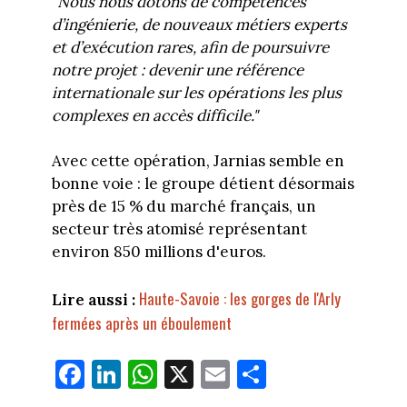
"Nous nous dotons de compétences
d’ingénierie, de nouveaux métiers experts
et d’exécution rares, afin de poursuivre
notre projet : devenir une référence
internationale sur les opérations les plus
complexes en accès difficile."
Avec cette opération, Jarnias semble en
bonne voie : le groupe détient désormais
près de 15 % du marché français, un
secteur très atomisé représentant
environ 850 millions d'euros.
Haute-Savoie : les gorges de l'Arly
Lire aussi :
fermées après un éboulement
Fa
Li
W
X
E
Pa
ce
nk
ha
m
rt