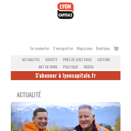
Accéder
au
contenu
Voir
Se connecter
S’enregistrer
Magazines
Boutique
le
ACTUALITÉS
SOCIÉTÉ
PRÈS DE CHEZ VOUS
CULTURE
panier
ART DE VIVRE
POLITIQUE
VIDÉOS
S'abonner à lyoncapitale.fr
ACTUALITÉ