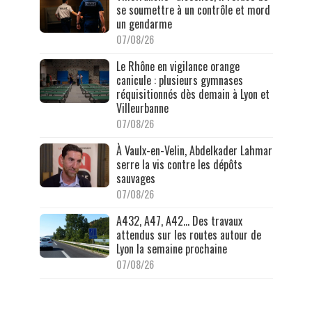
se soumettre à un contrôle et mord
un gendarme
07/08/26
Le Rhône en vigilance orange
canicule : plusieurs gymnases
réquisitionnés dès demain à Lyon et
Villeurbanne
07/08/26
À Vaulx-en-Velin, Abdelkader Lahmar
serre la vis contre les dépôts
sauvages
07/08/26
A432, A47, A42… Des travaux
attendus sur les routes autour de
Lyon la semaine prochaine
07/08/26