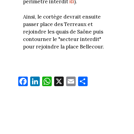
ici
périmètre interdit
).
Ainsi, le cortège devrait ensuite
passer place des Terreaux et
rejoindre les quais de Saône puis
contourner le "secteur interdit"
pour rejoindre la place Bellecour.
Fa
Li
W
X
E
Pa
ce
nk
ha
m
rt
bo
ed
ts
ail
ag
ok
In
Ap
er
p