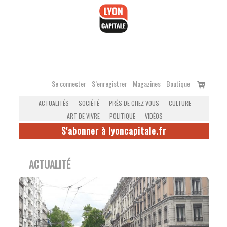
Accéder
au
contenu
Voir
Se connecter
S’enregistrer
Magazines
Boutique
le
ACTUALITÉS
SOCIÉTÉ
PRÈS DE CHEZ VOUS
CULTURE
panier
ART DE VIVRE
POLITIQUE
VIDÉOS
S'abonner à lyoncapitale.fr
ACTUALITÉ