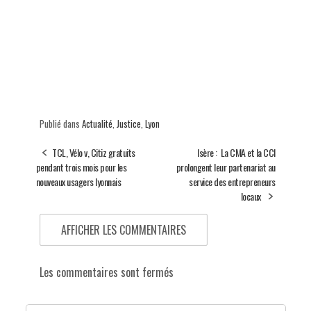
Publié dans
Actualité
,
Justice
,
Lyon
TCL, Vélo v, Citiz gratuits
Isère : La CMA et la CCI
pendant trois mois pour les
prolongent leur partenariat au
nouveaux usagers lyonnais
service des entrepreneurs
locaux
AFFICHER LES COMMENTAIRES
Les commentaires sont fermés