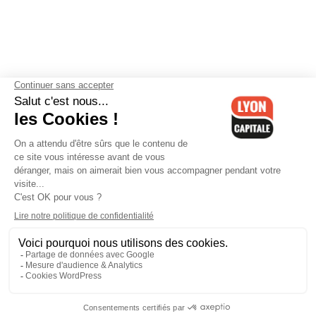
Contactez-nous
-
Mentions légales
-
CGV
-
Politique de
confidentialité
-
Gestion des cookies
-
Lyon Capitale TV
-
Archives
Lyon Capitale
Lyon Capitale - 51 avenue Maréchal Foch - CS 40091 - 69456 Lyon
Cedex 06