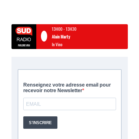
13H00
-
13H30
Alain Marty
In Vino