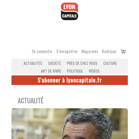
Accéder
au
contenu
Voir
Se connecter
S’enregistrer
Magazines
Boutique
le
ACTUALITÉS
SOCIÉTÉ
PRÈS DE CHEZ VOUS
CULTURE
panier
ART DE VIVRE
POLITIQUE
VIDÉOS
S'abonner à lyoncapitale.fr
ACTUALITÉ