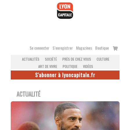
Accéder
au
contenu
Voir
Se connecter
S’enregistrer
Magazines
Boutique
le
ACTUALITÉS
SOCIÉTÉ
PRÈS DE CHEZ VOUS
CULTURE
panier
ART DE VIVRE
POLITIQUE
VIDÉOS
S'abonner à lyoncapitale.fr
ACTUALITÉ