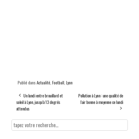
Publié dans
Actualité
,
Football
,
Lyon
Un lundi entre brouillard et
Pollution à Lyon : une qualité de
soleil à Lyon, jusqu'à 13 degrés
l'air bonne à moyenne ce lundi
attendus