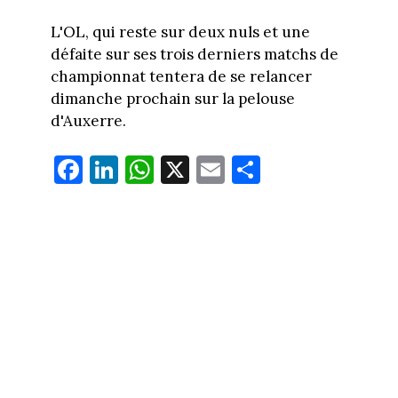
L'OL, qui reste sur deux nuls et une
défaite sur ses trois derniers matchs de
championnat tentera de se relancer
dimanche prochain sur la pelouse
d'Auxerre.
Fa
Li
W
X
E
Pa
ce
nk
ha
m
rt
bo
ed
ts
ail
ag
ok
In
Ap
er
p