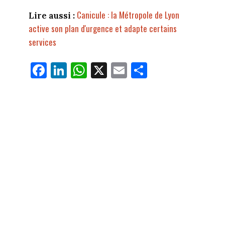
Canicule : la Métropole de Lyon
Lire aussi :
active son plan d'urgence et adapte certains
services
Fa
Li
W
X
E
Pa
ce
nk
ha
m
rt
bo
ed
ts
ail
ag
ok
In
Ap
er
p