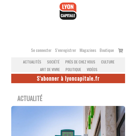
Accéder
au
contenu
Voir
Se connecter
S’enregistrer
Magazines
Boutique
le
ACTUALITÉS
SOCIÉTÉ
PRÈS DE CHEZ VOUS
CULTURE
panier
ART DE VIVRE
POLITIQUE
VIDÉOS
S'abonner à lyoncapitale.fr
ACTUALITÉ