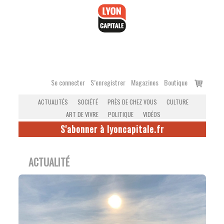
Accéder
au
contenu
Voir
Se connecter
S’enregistrer
Magazines
Boutique
le
ACTUALITÉS
SOCIÉTÉ
PRÈS DE CHEZ VOUS
CULTURE
panier
ART DE VIVRE
POLITIQUE
VIDÉOS
S'abonner à lyoncapitale.fr
ACTUALITÉ