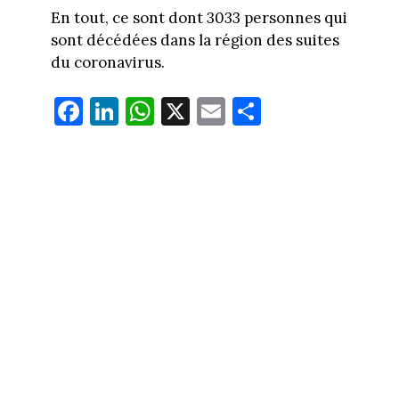
En tout, ce sont dont 3033 personnes qui
sont décédées dans la région des suites
du coronavirus.
Fa
Li
W
X
E
Pa
ce
nk
ha
m
rt
bo
ed
ts
ail
ag
ok
In
Ap
er
p