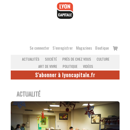
Accéder
au
contenu
Voir
Se connecter
S’enregistrer
Magazines
Boutique
le
ACTUALITÉS
SOCIÉTÉ
PRÈS DE CHEZ VOUS
CULTURE
panier
ART DE VIVRE
POLITIQUE
VIDÉOS
S'abonner à lyoncapitale.fr
ACTUALITÉ