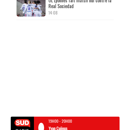
OL Lyonnes fait match nul contre la
Real Sociedad
14:08
19H00
-
20H00
Yvan Cujious