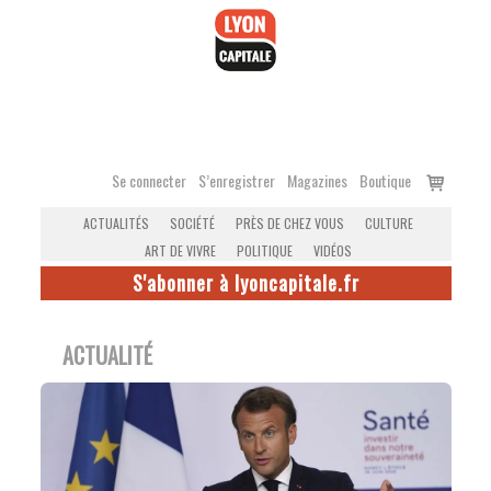
Accéder
au
contenu
Voir
Se connecter
S’enregistrer
Magazines
Boutique
le
ACTUALITÉS
SOCIÉTÉ
PRÈS DE CHEZ VOUS
CULTURE
panier
ART DE VIVRE
POLITIQUE
VIDÉOS
S'abonner à lyoncapitale.fr
ACTUALITÉ