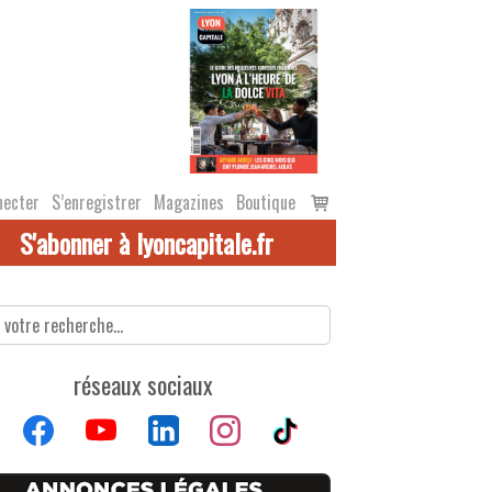
Voir
necter
S’enregistrer
Magazines
Boutique
le
S'abonner à lyoncapitale.fr
panier
réseaux sociaux