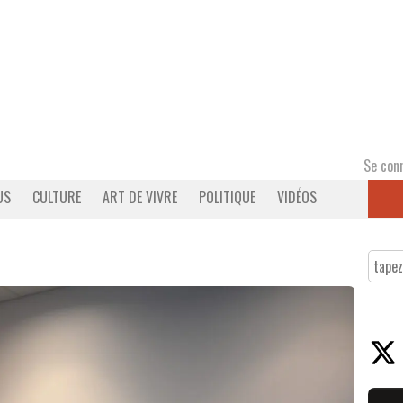
Se con
US
CULTURE
ART DE VIVRE
POLITIQUE
VIDÉOS