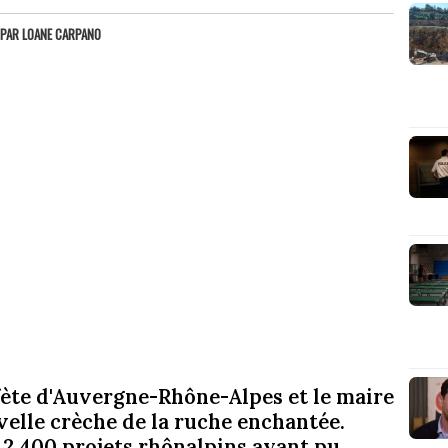
PAR
LOANE CARPANO
ète d'Auvergne-Rhône-Alpes et le maire
velle crèche de la ruche enchantée.
s 2 400 projets rhônalpins ayant pu