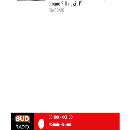
bloque ? On agit !"
06/08/26
03H00
-
06H00
Noémie Halioua