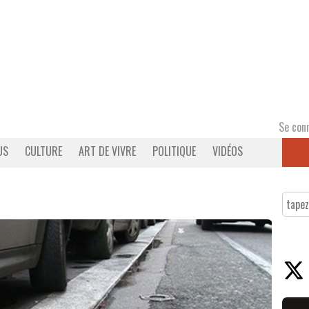
Se con
US
CULTURE
ART DE VIVRE
POLITIQUE
VIDÉOS