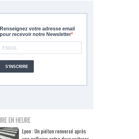
URE EN HEURE
Lyon : Un piéton renversé après
une collision entre deux voitures