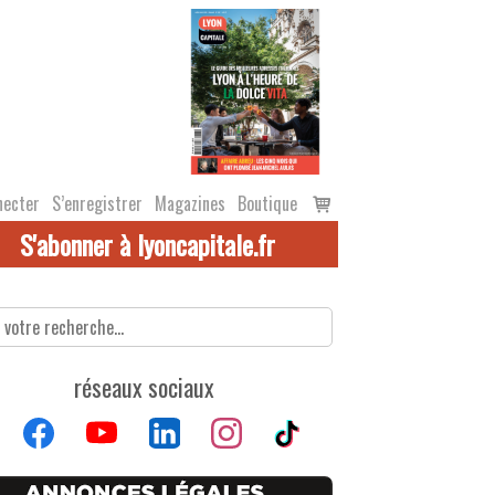
Voir
necter
S’enregistrer
Magazines
Boutique
le
S'abonner à lyoncapitale.fr
panier
réseaux sociaux