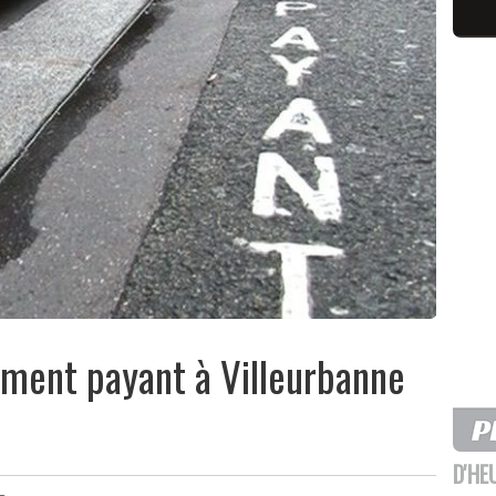
ement payant à Villeurbanne
D'HE