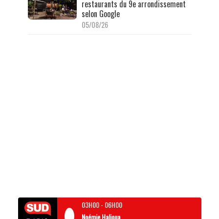
restaurants du 9e arrondissement
selon Google
05/08/26
03H00
-
06H00
Noémie Halioua