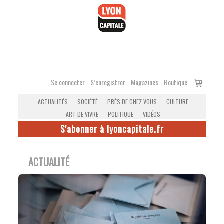
Accéder
au
contenu
Voir
Se connecter
S’enregistrer
Magazines
Boutique
le
ACTUALITÉS
SOCIÉTÉ
PRÈS DE CHEZ VOUS
CULTURE
panier
ART DE VIVRE
POLITIQUE
VIDÉOS
S'abonner à lyoncapitale.fr
ACTUALITÉ