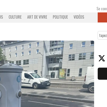
Se con
US
CULTURE
ART DE VIVRE
POLITIQUE
VIDÉOS