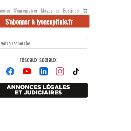
Voir
necter
S’enregistrer
Magazines
Boutique
le
S'abonner à lyoncapitale.fr
panier
réseaux sociaux