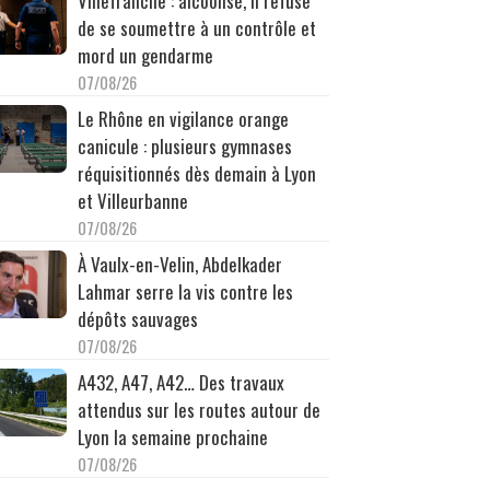
Villefranche : alcoolisé, il refuse
de se soumettre à un contrôle et
mord un gendarme
07/08/26
Le Rhône en vigilance orange
canicule : plusieurs gymnases
réquisitionnés dès demain à Lyon
et Villeurbanne
07/08/26
À Vaulx-en-Velin, Abdelkader
Lahmar serre la vis contre les
dépôts sauvages
07/08/26
A432, A47, A42… Des travaux
attendus sur les routes autour de
Lyon la semaine prochaine
07/08/26