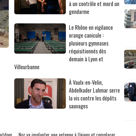
à un contrôle et mord un
gendarme
Le Rhône en vigilance
orange canicule :
plusieurs gymnases
réquisitionnés dès
r
demain à Lyon et
Villeurbanne
À Vaulx-en-Velin,
Abdelkader Lahmar serre
la vis contre les dépôts
sauvages
outdoor
Noz va implanter une antenne à Unieux et remplacer