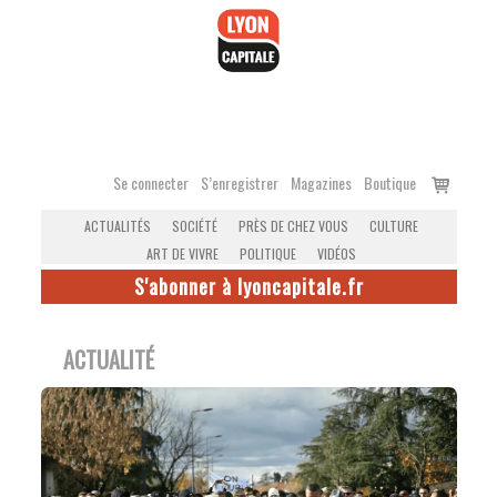
Accéder
au
contenu
Voir
Se connecter
S’enregistrer
Magazines
Boutique
le
ACTUALITÉS
SOCIÉTÉ
PRÈS DE CHEZ VOUS
CULTURE
panier
ART DE VIVRE
POLITIQUE
VIDÉOS
S'abonner à lyoncapitale.fr
ACTUALITÉ