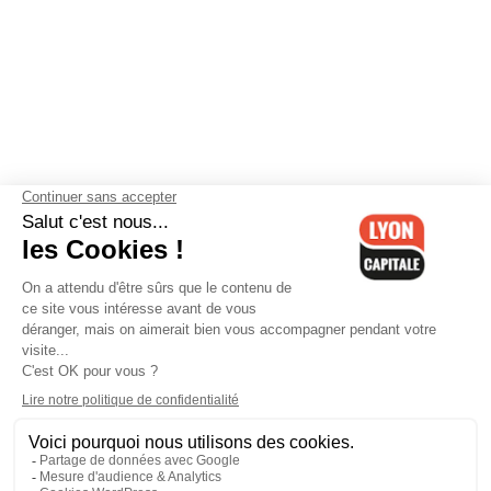
Contactez-nous
-
Mentions légales
-
CGV
-
Politique de
confidentialité
-
Gestion des cookies
-
Lyon Capitale TV
-
Archives