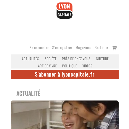
Accéder
au
contenu
Voir
Se connecter
S’enregistrer
Magazines
Boutique
le
ACTUALITÉS
SOCIÉTÉ
PRÈS DE CHEZ VOUS
CULTURE
panier
ART DE VIVRE
POLITIQUE
VIDÉOS
S'abonner à lyoncapitale.fr
ACTUALITÉ