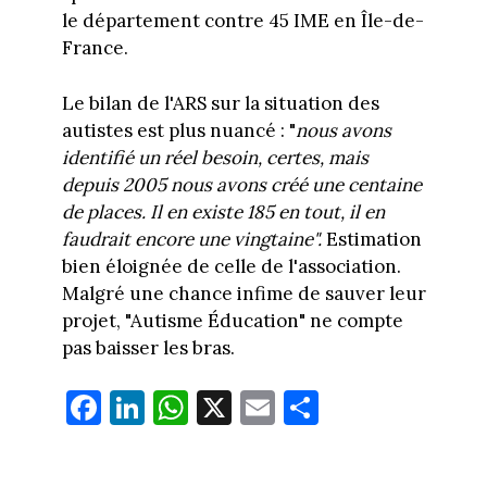
le département contre 45 IME en Île-de-
France.
Le bilan de l'ARS sur la situation des
autistes est plus nuancé : "
nous avons
identifié un réel besoin, certes, mais
depuis 2005 nous avons créé une centaine
de places. Il en existe 185 en tout, il en
faudrait encore une vingtaine".
Estimation
bien éloignée de celle de l'association.
Malgré une chance infime de sauver leur
projet, "Autisme Éducation" ne compte
pas baisser les bras.
Fa
Li
W
X
E
Pa
ce
nk
ha
m
rt
bo
ed
ts
ail
ag