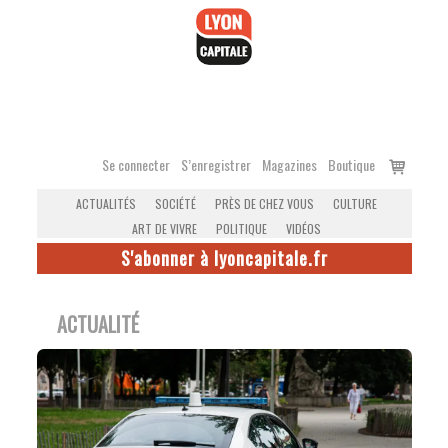
Accéder
au
contenu
Voir
Se connecter
S’enregistrer
Magazines
Boutique
le
ACTUALITÉS
SOCIÉTÉ
PRÈS DE CHEZ VOUS
CULTURE
panier
ART DE VIVRE
POLITIQUE
VIDÉOS
S'abonner à lyoncapitale.fr
ACTUALITÉ