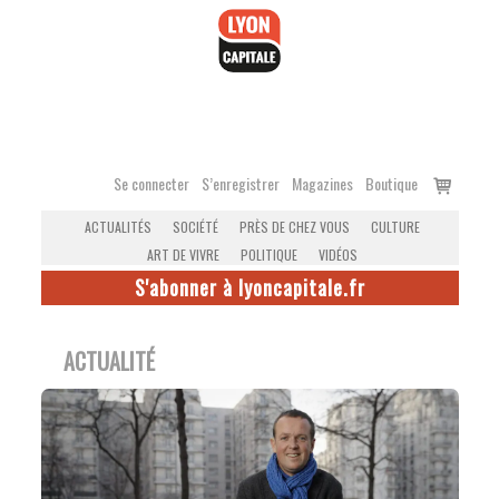
Accéder
au
contenu
Voir
Se connecter
S’enregistrer
Magazines
Boutique
le
ACTUALITÉS
SOCIÉTÉ
PRÈS DE CHEZ VOUS
CULTURE
panier
ART DE VIVRE
POLITIQUE
VIDÉOS
S'abonner à lyoncapitale.fr
ACTUALITÉ