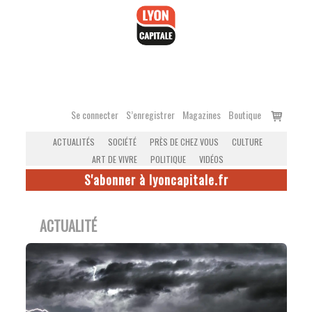
Accéder
au
contenu
Voir
Se connecter
S’enregistrer
Magazines
Boutique
le
ACTUALITÉS
SOCIÉTÉ
PRÈS DE CHEZ VOUS
CULTURE
panier
ART DE VIVRE
POLITIQUE
VIDÉOS
S'abonner à lyoncapitale.fr
ACTUALITÉ