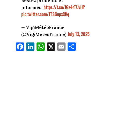
Restez prudents et
https://t.co/JGz4rTUvHP
informés :
pic.twitter.com/JTSGupxXKq
— VigiMétéoFrance
July 13, 2025
(@VigiMeteoFrance)
Fa
Li
W
X
E
Pa
ce
nk
ha
m
rt
bo
ed
ts
ail
ag
ok
In
Ap
er
p