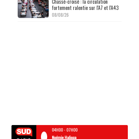
Chassé-croisé : la circulation
fortement ralentie sur l'A7 et l'A43
08/08/26
04H00
-
07H00
Noémie Halioua