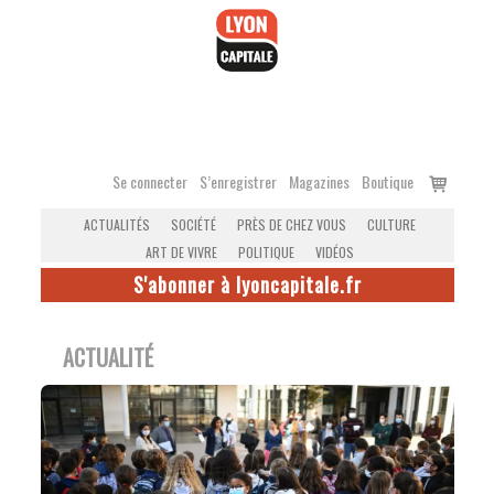
Accéder
au
contenu
Voir
Se connecter
S’enregistrer
Magazines
Boutique
le
ACTUALITÉS
SOCIÉTÉ
PRÈS DE CHEZ VOUS
CULTURE
panier
ART DE VIVRE
POLITIQUE
VIDÉOS
S'abonner à lyoncapitale.fr
ACTUALITÉ