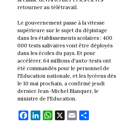
retourner au télétravail.
Le gouvernement passe à la vitesse
supérieure sur le sujet du dépistage
dans les établissements scolaires : 400
000 tests salivaires vont être déployés
dans les écoles du pays. Et pour
accélérer, 64 millions d'auto-tests ont
été commandés pour le personnel de
l'Education nationale, et les lycéens dès
le 10 mai prochain, a confirmé jeudi
dernier Jean-Michel Blanquer, le
ministre de l'Education.
Fa
Li
W
X
E
Pa
ce
nk
ha
m
rt
bo
ed
ts
ail
ag