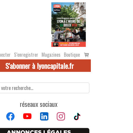
Voir
necter
S’enregistrer
Magazines
Boutique
le
S'abonner à lyoncapitale.fr
panier
réseaux sociaux