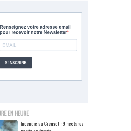
URE EN HEURE
Incendie au Creusot : 9 hectares
partis en fumée