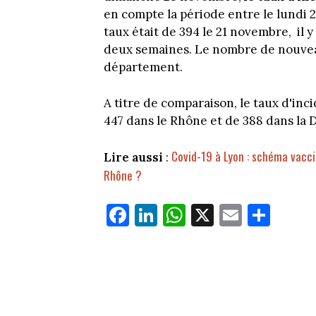
en compte la période entre le lundi
taux était de 394 le 21 novembre, il y
deux semaines. Le nombre de nouveau
département.
A titre de comparaison, le taux d'in
447 dans le Rhône et de 388 dans la 
Covid-19 à Lyon : schéma vacci
Lire aussi
:
Rhône ?
Fa
Li
W
X
E
Pa
ce
nk
ha
m
rt
bo
ed
ts
ail
ag
ok
In
Ap
er
p