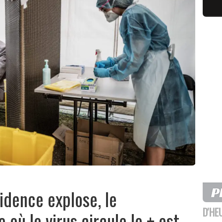
cidence explose, le
D'HE
où le virus circule le + est