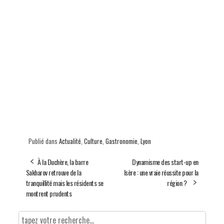
Publié dans
Actualité
,
Culture
,
Gastronomie
,
Lyon
À la Duchère, la barre
Dynamisme des start-up en
Sakharov retrouve de la
Isère : une vraie réussite pour la
tranquillité mais les résidents se
région ?
montrent prudents