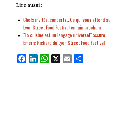
Lire aussi :
Chefs invités, concerts... Ce qui vous attend au
Lyon Street Food Festival en juin prochain
"La cuisine est un langage universel" assure
Emeric Richard du Lyon Street Food Festival
Fa
Li
W
X
E
Pa
ce
nk
ha
m
rt
bo
ed
ts
ail
ag
ok
In
Ap
er
p