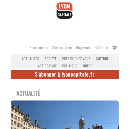
Accéder
au
contenu
Voir
Se connecter
S’enregistrer
Magazines
Boutique
le
ACTUALITÉS
SOCIÉTÉ
PRÈS DE CHEZ VOUS
CULTURE
panier
ART DE VIVRE
POLITIQUE
VIDÉOS
S'abonner à lyoncapitale.fr
ACTUALITÉ