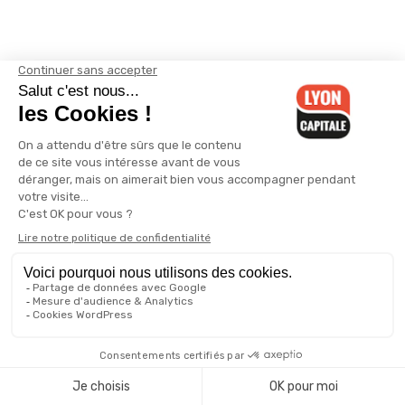
Publié dans
Actualité
déconfinement
hospitalisation
réanimation
Coronavirus à Lyon : la
Coronavirus : le port du masque
baisse se confirme dans les
obligatoire dans la rue à Lyon
hôpitaux de la région
dès le 11 mai, annonce Collomb