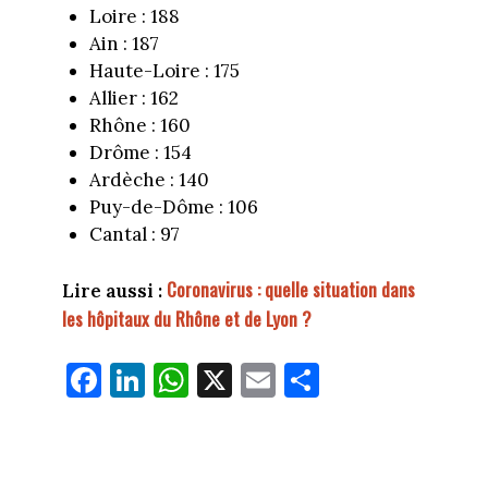
Loire : 188
Ain : 187
Haute-Loire : 175
Allier : 162
Rhône : 160
Drôme : 154
Ardèche : 140
Puy-de-Dôme : 106
Cantal : 97
Coronavirus : quelle situation dans
Lire aussi :
les hôpitaux du Rhône et de Lyon ?
Fa
Li
W
X
E
Pa
ce
nk
ha
m
rt
bo
ed
ts
ail
ag
ok
In
Ap
er