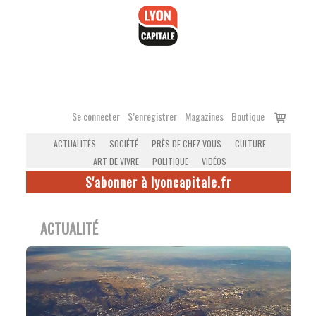
Accéder
au
contenu
Voir
Se connecter
S’enregistrer
Magazines
Boutique
le
ACTUALITÉS
SOCIÉTÉ
PRÈS DE CHEZ VOUS
CULTURE
panier
ART DE VIVRE
POLITIQUE
VIDÉOS
S'abonner à lyoncapitale.fr
ACTUALITÉ