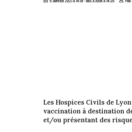
5 JANVIER 2021 À 14:18
- MIS À JOUR À 14:20
PAR
Les Hospices Civils de Lyon
vaccination à destination d
et/ou présentant des risque