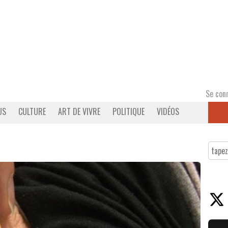
Se con
US
CULTURE
ART DE VIVRE
POLITIQUE
VIDÉOS