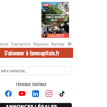
Voir
necter
S’enregistrer
Magazines
Boutique
le
S'abonner à lyoncapitale.fr
panier
réseaux sociaux