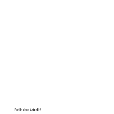
ok
In
Ap
er
p
Publié dans
Actualité