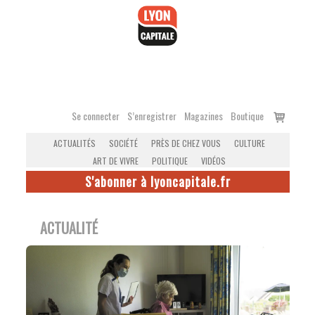
Accéder
au
contenu
Voir
Se connecter
S’enregistrer
Magazines
Boutique
le
ACTUALITÉS
SOCIÉTÉ
PRÈS DE CHEZ VOUS
CULTURE
panier
ART DE VIVRE
POLITIQUE
VIDÉOS
S'abonner à lyoncapitale.fr
ACTUALITÉ