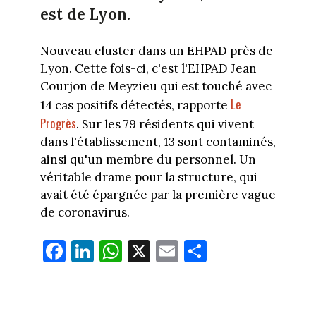
est de Lyon.
Nouveau cluster dans un EHPAD près de
Lyon. Cette fois-ci, c'est l'EHPAD Jean
Courjon de Meyzieu qui est touché avec
Le
14 cas positifs détectés, rapporte
Progrès
. Sur les 79 résidents qui vivent
dans l'établissement, 13 sont contaminés,
ainsi qu'un membre du personnel. Un
véritable drame pour la structure, qui
avait été épargnée par la première vague
de coronavirus.
Fa
Li
W
X
E
Pa
ce
nk
ha
m
rt
bo
ed
ts
ail
ag