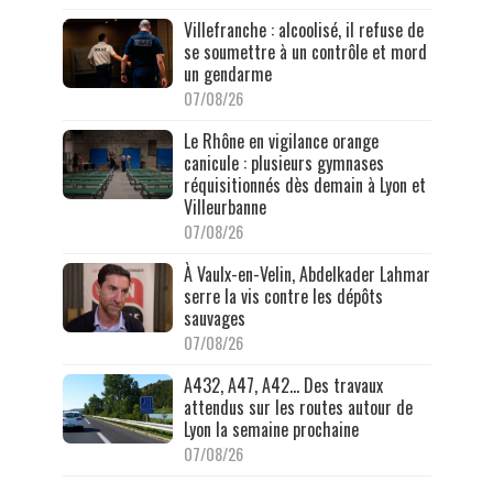
Villefranche : alcoolisé, il refuse de
se soumettre à un contrôle et mord
un gendarme
07/08/26
Le Rhône en vigilance orange
canicule : plusieurs gymnases
réquisitionnés dès demain à Lyon et
Villeurbanne
07/08/26
À Vaulx-en-Velin, Abdelkader Lahmar
serre la vis contre les dépôts
sauvages
07/08/26
A432, A47, A42… Des travaux
attendus sur les routes autour de
Lyon la semaine prochaine
07/08/26