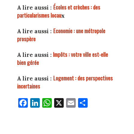
Écoles et crèches : des
A lire aussi :
particularismes locau
x
Economie : une métropole
A lire aussi :
prospère
Impôts : votre ville est-elle
A lire aussi :
bien gérée
Logement : des perspectives
A lire aussi :
incertaines
Fa
Li
W
X
E
Pa
ce
nk
ha
m
rt
bo
ed
ts
ail
ag
ok
In
Ap
er