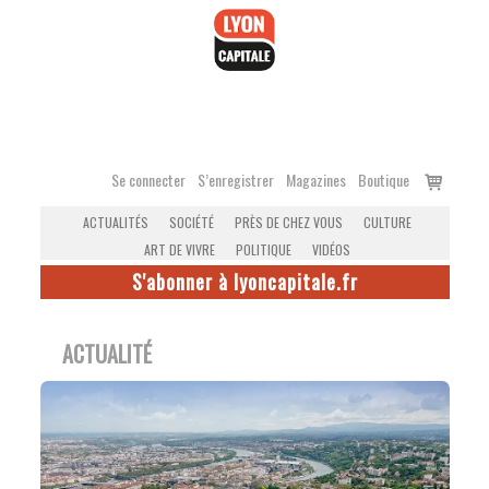
Accéder
au
contenu
Voir
Se connecter
S’enregistrer
Magazines
Boutique
le
ACTUALITÉS
SOCIÉTÉ
PRÈS DE CHEZ VOUS
CULTURE
panier
ART DE VIVRE
POLITIQUE
VIDÉOS
S'abonner à lyoncapitale.fr
ACTUALITÉ