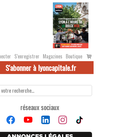
Voir
necter
S’enregistrer
Magazines
Boutique
le
S'abonner à lyoncapitale.fr
panier
réseaux sociaux