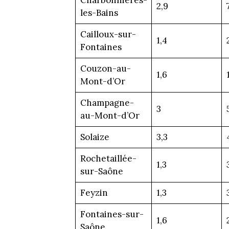
2,9
les-Bains
Cailloux-sur-
1,4
Fontaines
Couzon-au-
1,6
Mont-d’Or
Champagne-
3
au-Mont-d’Or
Solaize
3,3
Rochetaillée-
1,3
sur-Saône
Feyzin
1,3
Fontaines-sur-
1,6
Saône