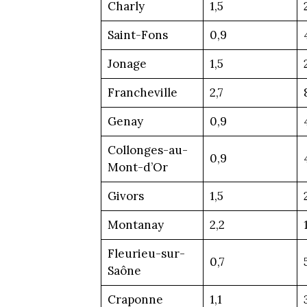
Charly
1,5
Saint-Fons
0,9
Jonage
1,5
Francheville
2,7
Genay
0,9
Collonges-au-
0,9
Mont-d’Or
Givors
1,5
Montanay
2,2
Fleurieu-sur-
0,7
Saône
Craponne
1,1