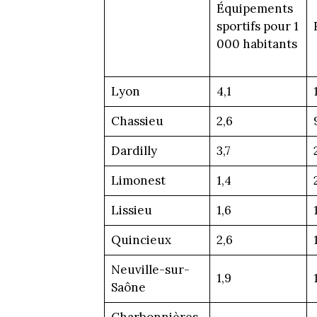
Équipements
sportifs pour 1
000 habitants
Lyon
4,1
Chassieu
2,6
Dardilly
3,7
Limonest
1,4
Lissieu
1,6
Quincieux
2,6
Neuville-sur-
1,9
Saône
Charbonnières-