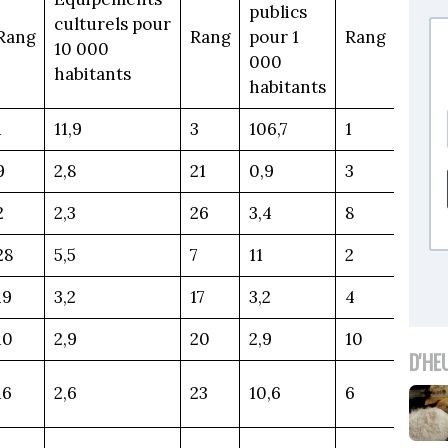
publics
culturels pour
Rang
Rang
pour 1
Rang
10 000
000
habitants
habitants
1
11,9
3
106,7
1
9
2,8
21
0,9
3
2
2,3
26
3,4
8
28
5,5
7
11
2
19
3,2
17
3,2
4
10
2,9
20
2,9
10
D'HE
16
2,6
23
10,6
6