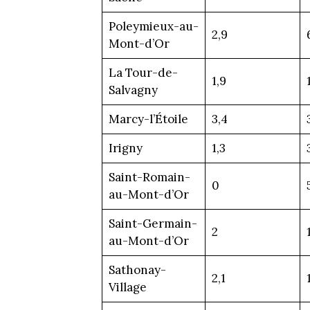
Poleymieux-au-
2,9
Mont-d’Or
La Tour-de-
1,9
Salvagny
Marcy-l’Étoile
3,4
Irigny
1,3
Saint-Romain-
0
au-Mont-d’Or
Saint-Germain-
2
au-Mont-d’Or
Sathonay-
2,1
Village