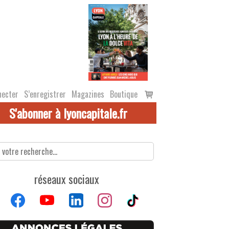
Voir
necter
S’enregistrer
Magazines
Boutique
le
S'abonner à lyoncapitale.fr
panier
réseaux sociaux