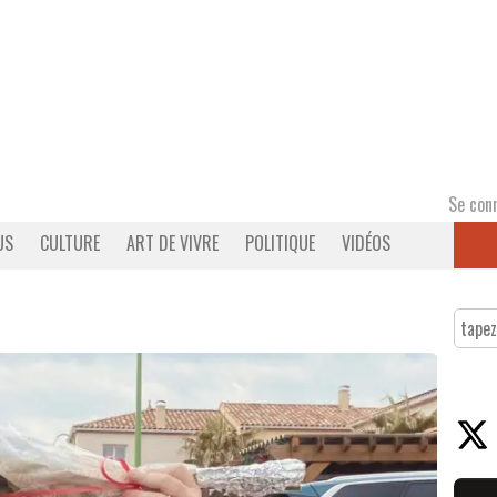
Se con
US
CULTURE
ART DE VIVRE
POLITIQUE
VIDÉOS