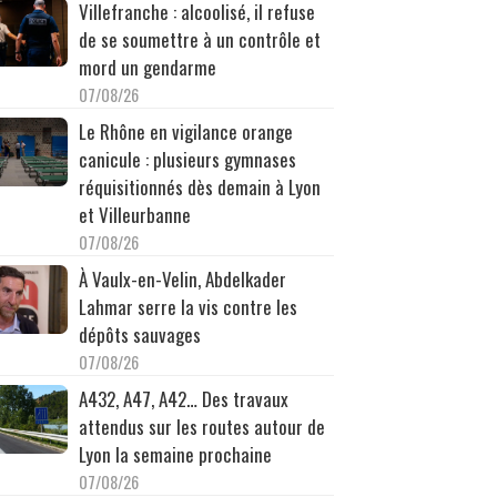
Villefranche : alcoolisé, il refuse
de se soumettre à un contrôle et
mord un gendarme
07/08/26
Le Rhône en vigilance orange
canicule : plusieurs gymnases
réquisitionnés dès demain à Lyon
et Villeurbanne
07/08/26
À Vaulx-en-Velin, Abdelkader
Lahmar serre la vis contre les
dépôts sauvages
07/08/26
A432, A47, A42… Des travaux
attendus sur les routes autour de
Lyon la semaine prochaine
07/08/26