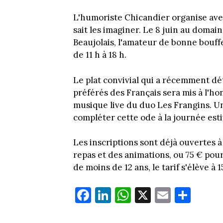
L'humoriste Chicandier organise av
sait les imaginer. Le 8 juin au doma
Beaujolais, l'amateur de bonne bouffe
de 11 h à 18 h.
Le plat convivial qui a récemment dé
préférés des Français sera mis à l'h
musique live du duo Les Frangins. 
compléter cette ode à la journée esti
Les inscriptions sont déjà ouvertes à
repas et des animations, ou 75 € pour
de moins de 12 ans, le tarif s'élève à 1
Fa
Li
W
X
E
Pa
ce
nk
ha
m
rt