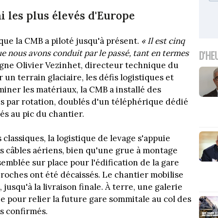
i les plus élevés d'Europe
que la CMB a piloté jusqu'à présent.
« Il est cinq
que nous avons conduit par le passé, tant en termes
D'HE
igne Olivier Vezinhet, directeur technique du
 un terrain glaciaire, les défis logistiques et
ner les matériaux, la CMB a installé des
s par rotation, doublés d'un téléphérique dédié
és au pic du chantier.
classiques, la logistique de levage s'appuie
s câbles aériens, bien qu'une grue à montage
semblée sur place pour l'édification de la gare
roches ont été décaissés. Le chantier mobilise
usqu'à la livraison finale. À terre, une galerie
e pour relier la future gare sommitale au col des
s confirmés.