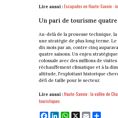
Escapades en Haute-Savoie : 
Lire aussi :
Un pari de tourisme quatre
Au-delà de la prouesse technique, l
une stratégie de plus long terme. Le
dix mois par an, contre cinq auparav
quatre saisons. Un enjeu stratégique
colossale avec des millions de visites 
réchauffement climatique et à la di
altitude, l'exploitant historique ch
défi de taille pour le secteur.
Haute-Savoie : la vallée de Ch
Lire aussi :
touristiques
Fa
Li
W
X
E
Pa