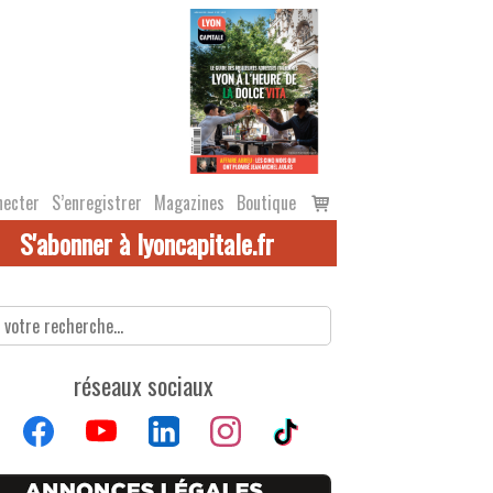
Voir
necter
S’enregistrer
Magazines
Boutique
le
S'abonner à lyoncapitale.fr
panier
réseaux sociaux