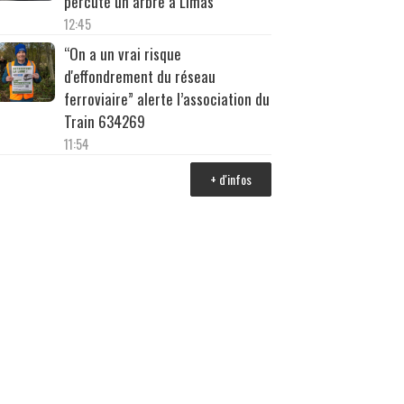
percuté un arbre à Limas
12:45
“On a un vrai risque
d'effondrement du réseau
ferroviaire” alerte l’association du
Train 634269
11:54
+ d'infos