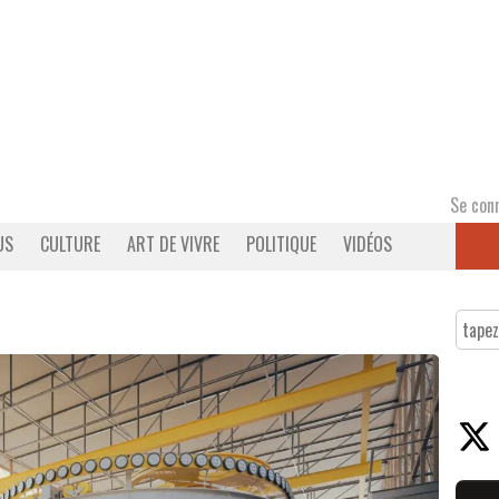
Se con
US
CULTURE
ART DE VIVRE
POLITIQUE
VIDÉOS