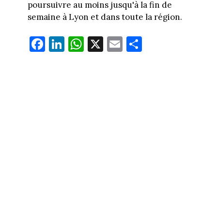
poursuivre au moins jusqu'à la fin de
semaine à Lyon et dans toute la région.
Fa
Li
W
X
E
Pa
ce
nk
ha
m
rt
bo
ed
ts
ail
ag
ok
In
Ap
er
p