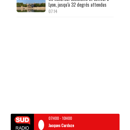
Lyon, jusqu'à 32 degrés attendus
07:14
07H00
-
10H00
Jacques Cardoze