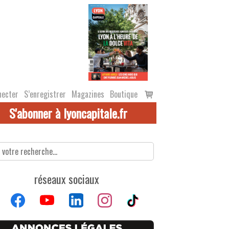
Voir
necter
S’enregistrer
Magazines
Boutique
le
S'abonner à lyoncapitale.fr
panier
réseaux sociaux