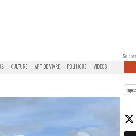
Se con
US
CULTURE
ART DE VIVRE
POLITIQUE
VIDÉOS