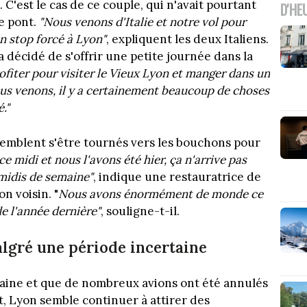
 C'est le cas de ce couple, qui n'avait pourtant
D'HE
e pont.
"Nous venons d'Italie et notre vol pour
n stop forcé à Lyon"
, expliquent les deux Italiens.
 décidé de s'offrir une petite journée dans la
ofiter pour visiter le Vieux Lyon et manger dans un
ous venons, il y a certainement beaucoup de choses
."
emblent s'être tournés vers les bouchons pour
midi et nous l'avons été hier, ça n'arrive pas
midis de semaine"
, indique une restauratrice de
n voisin. "
Nous avons énormément de monde ce
e l'année dernière"
, souligne-t-il.
gré une période incertaine
rtaine et que de nombreux avions ont été annulés
, Lyon semble continuer à attirer des