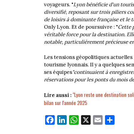
voyageurs. "
Lyon bénéficie d'un tour
diversifié, reposant sur trois piliers c
de loisirs à dominante française et le 
Only Lyon. Et de poursuivre : "
Cette 
véritable force pour la destination. Ell
notable, particulièrement précieuse en
Les tensions géopolitiques actuelles
tourisme lyonnais. Il y a quelques 
ses équipes
"continuaient à enregistr
réservations pour les ponts du mois de
"Lyon reste une destination sol
Lire aussi :
bilan sur l'année 2025
Fa
Li
W
X
E
Pa
ce
nk
ha
m
rt