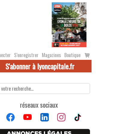
Voir
necter
S’enregistrer
Magazines
Boutique
le
S'abonner à lyoncapitale.fr
panier
réseaux sociaux