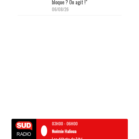
bloque ? On agit !"
06/08/26
03H00
-
06H00
Noémie Halioua
Les débats de l'été