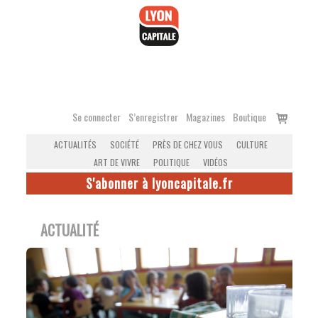
Accéder
au
contenu
Voir
Se connecter
S’enregistrer
Magazines
Boutique
le
ACTUALITÉS
SOCIÉTÉ
PRÈS DE CHEZ VOUS
CULTURE
panier
ART DE VIVRE
POLITIQUE
VIDÉOS
S'abonner à lyoncapitale.fr
ACTUALITÉ